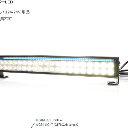
ーLED
12V-24V 単品
使用不可